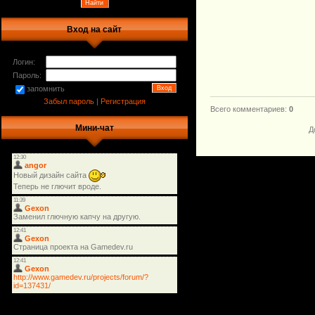
Вход на сайт
Логин:
Пароль:
запомнить
Забыл пароль
|
Регистрация
Всего комментариев
:
0
Мини-чат
Д