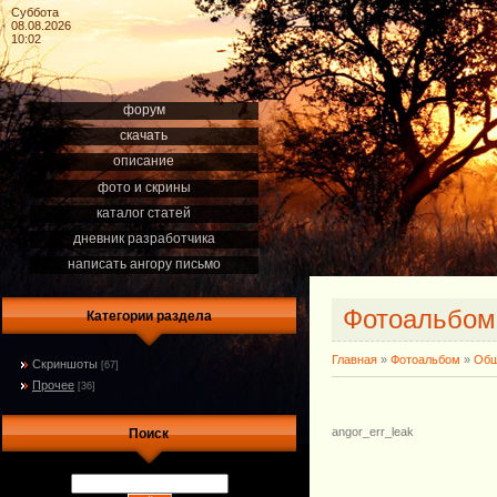
Суббота
08.08.2026
10:02
форум
скачать
описание
фото и скрины
каталог статей
дневник разработчика
написать ангору письмо
Фотоальбом
Категории раздела
Главная
»
Фотоальбом
»
Общ
Скриншоты
[67]
Прочее
[36]
angor_err_leak
Поиск