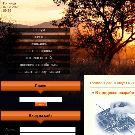
Пятница
07.08.2026
09:59
форум
скачать
описание
фото и скрины
каталог статей
дневник разработчика
написать ангору письмо
Главная
»
2010
»
Август
»
21
Поиск
В процессе разработ
Вход на сайт
Логин: