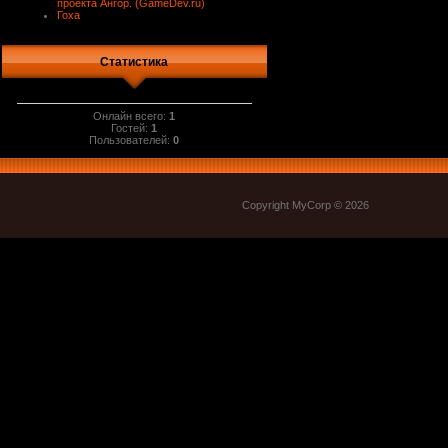
проекта Ангор. (GameDev.ru)
Гоха
Статистика
Онлайн всего:
1
Гостей:
1
Пользователей:
0
Copyright MyCorp © 2026