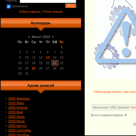
Пароль:
запомнить
Забыл пароль
|
Регистрация
Календарь
«
Август 2010
»
Пн
Вт
Ср
Чт
Пт
Сб
Вс
1
2
3
4
5
6
7
8
9
10
11
12
13
14
15
16
17
18
19
20
21
22
23
24
25
26
27
28
29
30
31
Архив записей
Непосредственно сам опус
2009 Февраль
2009 Март
2009 Апрель
Просмотров
:
1683
|
Добавил
:
Ge
2009 Май
Всего комментариев
:
0
2009 Июнь
2009 Июль
Д
2009 Август
2009 Сентябрь
2009 Октябрь