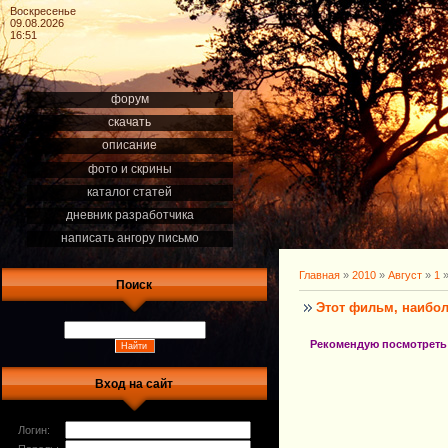
Воскресенье
09.08.2026
16:51
форум
скачать
описание
фото и скрины
каталог статей
дневник разработчика
написать ангору письмо
Главная
»
2010
»
Август
»
1
»
Поиск
Этот фильм, наибол
Рекомендую посмотреть "
Вход на сайт
Логин: