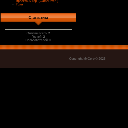
проекта Ангор. (GameDev.ru)
Гоха
Статистика
Онлайн всего:
2
Гостей:
2
Пользователей:
0
Copyright MyCorp © 2026