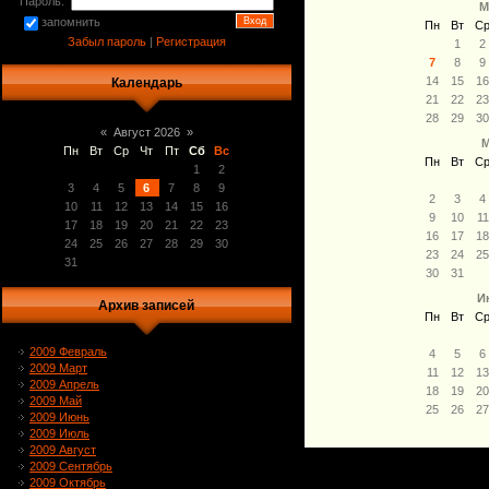
Пароль:
М
запомнить
Пн
Вт
С
Забыл пароль
|
Регистрация
1
2
7
8
9
14
15
1
Календарь
21
22
2
28
29
3
«
Август 2026
»
М
Пн
Вт
Ср
Чт
Пт
Сб
Вс
Пн
Вт
С
1
2
3
4
5
6
7
8
9
2
3
4
10
11
12
13
14
15
16
9
10
11
17
18
19
20
21
22
23
16
17
1
24
25
26
27
28
29
30
23
24
2
31
30
31
И
Архив записей
Пн
Вт
С
2009 Февраль
4
5
6
2009 Март
11
12
1
2009 Апрель
18
19
2
2009 Май
25
26
2
2009 Июнь
2009 Июль
2009 Август
2009 Сентябрь
2009 Октябрь