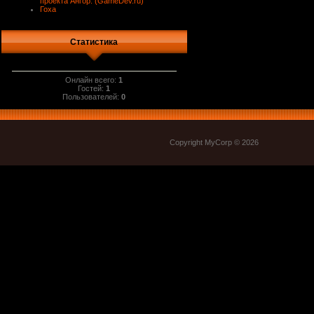
проекта Ангор. (GameDev.ru)
Гоха
Статистика
Онлайн всего:
1
Гостей:
1
Пользователей:
0
Copyright MyCorp © 2026