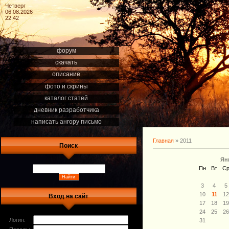
Четверг
06.08.2026
22:42
форум
скачать
описание
фото и скрины
каталог статей
дневник разработчика
написать ангору письмо
Главная
»
2011
Поиск
Ян
Пн
Вт
С
3
4
5
10
11
1
Вход на сайт
17
18
1
24
25
2
Логин:
31