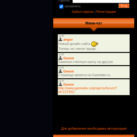
Пароль:
запомнить
Забыл пароль
|
Регистрация
Мини-чат
Для добавления необходима авторизация