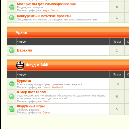
Материалы для самообразования
8
Раздел для самоучек
Модератор форума:
angor
,
Gexon
Конкуренты и похожие проекты
1
Обсуждение и слежение за конкурентами и похожими проектами.
Архив
Форум
Темы
О
Барахло
1
Флуд и АФК
Форум
Темы
О
Курилка
10
Бред и флуд, флуд и бред... реклама тоже сюда вся
Модератор форума:
Gexon
,
bindlestiff
Юмор патсталом
сюда кидаем, все что вызывает обильное потоотделение и пену изорта.
6
естественно все происходит патсталом!
Модератор форума:
Gexon
Форумные игры
5
убийство времени
Модератор форума:
Gexon