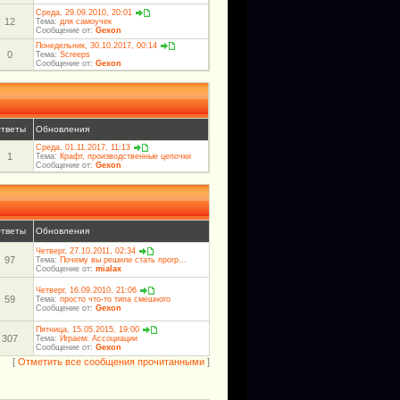
Среда, 29.09.2010, 20:01
12
Тема:
для самоучек
Сообщение от:
Gexon
Понедельник, 30.10.2017, 00:14
0
Тема:
Screeps
Сообщение от:
Gexon
тветы
Обновления
Среда, 01.11.2017, 11:13
1
Тема:
Крафт, производственные цепочки
Сообщение от:
Gexon
тветы
Обновления
Четверг, 27.10.2011, 02:34
97
Тема:
Почему вы решили стать прогр...
Сообщение от:
mialax
Четверг, 16.09.2010, 21:06
59
Тема:
просто что-то типа смешного
Сообщение от:
Gexon
Пятница, 15.05.2015, 19:00
307
Тема:
Играем: Ассоциации
Сообщение от:
Gexon
[
Отметить все сообщения прочитанными
]