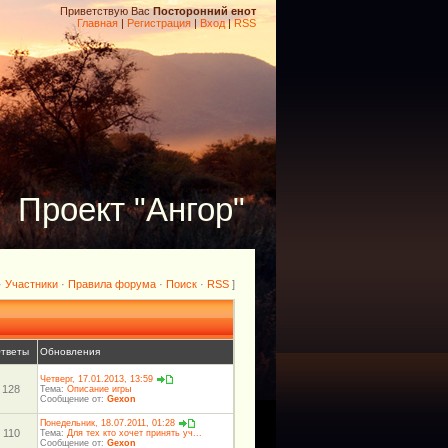
Приветствую Вас
Посторонний енот
Главная
|
Регистрация
|
Вход
|
RSS
Проект "Ангор"
·
Участники
·
Правила форума
·
Поиск
·
RSS
]
тветы
Обновления
Четверг, 17.01.2013, 13:59
128
Тема:
Описание игры
Сообщение от:
Gexon
Понедельник, 18.07.2011, 01:28
110
Тема:
Для тех кто хочет принять уч...
Сообщение от:
Gexon