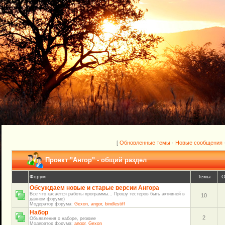
[
Обновленные темы
·
Новые сообщения
Проект "Ангор" - общий раздел
Форум
Темы
О
Обсуждаем новые и старые версии Ангора
Все что касается работы программы... Прошу тестеров быть активней в
10
данном форуме)
Модератор форума:
Gexon
,
angor
,
bindlestiff
Набор
2
Объявления о наборе, резюме
Модератор форума:
angor
,
Gexon